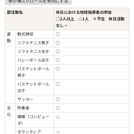
表の横スクロールを有効にする
部活動名
休日における地域指導者の参加
○2人以上 △1人 ×不在 休日活動
なし－
運
軟式野球
○
動
ソフトテニス男子
○
ソフトテニス女子
○
バレーボール女子
○
バスケットボール
○
男子
バスケットボール
○
女子
サッカー
○
文
吹奏楽
○
化
情報（コンピュー
△
タ）
ボランティア
－