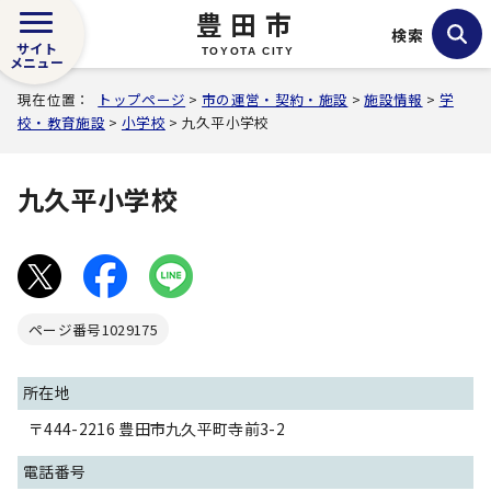
豊田市
検索
サイト
TOYOTA CITY
メニュー
現在位置：
トップページ
>
市の運営・契約・施設
>
施設情報
>
学
校・教育施設
>
小学校
> 九久平小学校
九久平小学校
ページ番号
1029175
所在地
〒444-2216 豊田市九久平町寺前3-2
電話番号