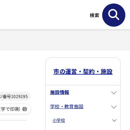
検索
市の運営・契約・施設
施設情報
ジ番号
1029195
学校・教育施設
文字で印刷
小学校