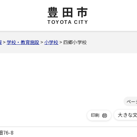
豊田市
TOYOTA CITY
報
>
学校・教育施設
>
小学校
> 四郷小学校
ペー
大きな
印刷
76-8