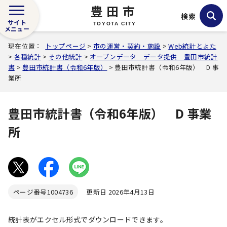
豊田市
検索
サイト
TOYOTA CITY
メニュー
現在位置：
トップページ
>
市の運営・契約・施設
>
Web統計とよた
>
各種統計
>
その他統計
>
オープンデータ データ提供 豊田市統計
書
>
豊田市統計書（令和6年版）
> 豊田市統計書（令和6年版） D 事
業所
豊田市統計書（令和6年版） D 事業
所
ページ番号
1004736
更新日 2026年4月13日
統計表がエクセル形式でダウンロードできます。