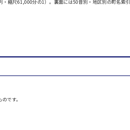
・縮尺61,000分の1）。裏面には50音別・地区別の町名索
ものです。