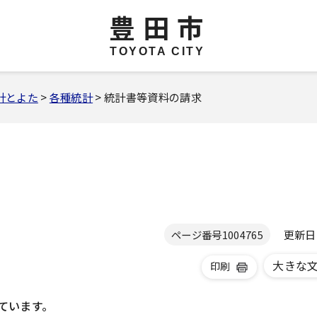
豊田市
TOYOTA CITY
計とよた
>
各種統計
> 統計書等資料の請求
更新日 2
ページ番号
1004765
大きな
印刷
ています。