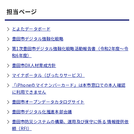
担当ページ
とよたデータボード
豊田市デジタル強靱化戦略
第1次豊田市デジタル強靱化戦略活動報告書（令和2年度～令
和6年度）
豊田市DX人材育成方針
マイナポータル（ぴったりサービス）
「iPhoneのマイナンバーカード」は本市窓口での本人確認
に利用できません
豊田市オープンデータカタログサイト
豊田市デジタル化推進本部会議
豊田市防災システムの構築、運用及び保守に係る 情報提供依
頼（RFI）