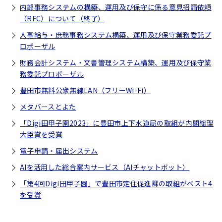
内部事務システムの構築、運用及び保守に係る意見招請依頼
（RFC）について（終了）
人事給与・庶務事務システム構築、運用及び保守業務委託プ
ロポーザル
財務会計システム・文書管理システム構築、運用及び保守業
務委託プロポーザル
豊田市無料公衆無線LAN（フリーWi-Fi）
メタバースとよた
「Digi田甲子園2023」に豊田市上下水道局の取組が内閣総理
大臣賞を受賞
電子申請・届出システム
AIを活用した総合案内サービス（AIチャットボット）
「第4回Digi田甲子園」で豊田市定住促進課の取組がベスト4
を受賞