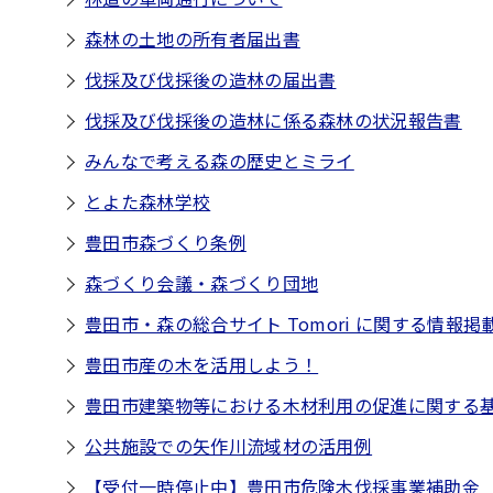
森林の土地の所有者届出書
伐採及び伐採後の造林の届出書
伐採及び伐採後の造林に係る森林の状況報告書
みんなで考える森の歴史とミライ
とよた森林学校
豊田市森づくり条例
森づくり会議・森づくり団地
豊田市・森の総合サイト Tomori に関する情報掲
豊田市産の木を活用しよう！
豊田市建築物等における木材利用の促進に関する
公共施設での矢作川流域材の活用例
【受付一時停止中】豊田市危険木伐採事業補助金