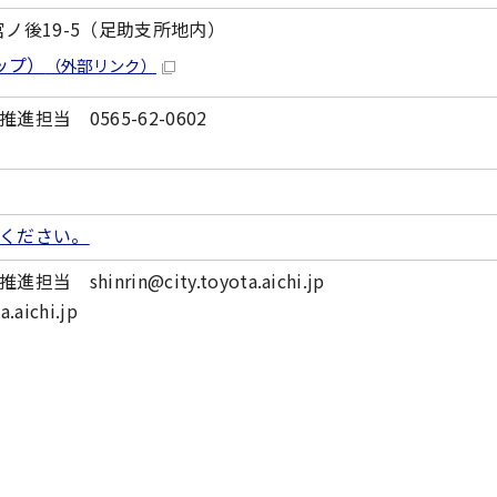
町宮ノ後19-5（足助支所地内）
ップ）
（外部リンク）
担当 0565-62-0602
ください。
hinrin@city.toyota.aichi.jp
aichi.jp