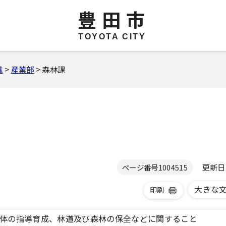
豊田市
TOYOTA CITY
織
>
産業部
> 森林課
更新日 2
ページ番号
1004515
大きな
印刷
体の指導育成、林道及び森林の保全などに関すること