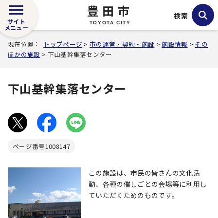
豊田市
検索
サイト
TOYOTA CITY
メニュー
現在位置：
トップページ
>
市の運営・契約・施設
>
施設情報
>
その
ほかの施設
> 下山基幹集落センター
下山基幹集落センター
ページ番号
1008147
この施設は、市民の皆さんの文化活
動、各種の催しごとの会場等に利用し
ていただくためのものです。