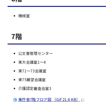
機械室
7階
公文書管理センター
東大会議室1～4
東71～73会議室
東75展望会議室
介護認定審査会室3
東庁舎7階フロア図 （Gif 21.6 KB）