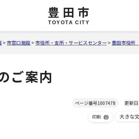
豊田市
TOYOTA CITY
報
>
市窓口施設
>
市役所・支所・サービスセンター
>
豊田市役所
のご案内
更新日 2
ページ番号
1007478
大きな
印刷