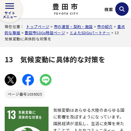
豊田市
検索
サイト
TOYOTA CITY
メニュー
現在位置：
トップページ
>
市の運営・契約・施設
>
市の紹介
>
重点
的な取組
>
豊田市SDGs特設ページ
>
とよたSDGsパートナー
> 13
気候変動に具体的な対策を
13 気候変動に具体的な対策を
ページ番号
1036925
気候変動はあらゆる大陸のあらゆる国
に影響を及ぼすようになっています。
国民経済が混乱し、生活に支障を来た
すことで、人々やコミュニティー、そ