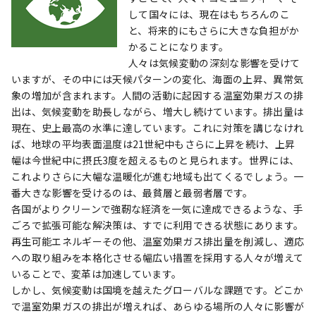
して国々には、現在はもちろんのこ
と、将来的にもさらに大きな負担がか
かることになります。
人々は気候変動の深刻な影響を受けて
いますが、その中には天候パターンの変化、海面の上昇、異常気
象の増加が含まれます。人間の活動に起因する温室効果ガスの排
出は、気候変動を助長しながら、増大し続けています。排出量は
現在、史上最高の水準に達しています。これに対策を講じなけれ
ば、地球の平均表面温度は21世紀中もさらに上昇を続け、上昇
幅は今世紀中に摂氏3度を超えるものと見られます。世界には、
これよりさらに大幅な温暖化が進む地域も出てくるでしょう。一
番大きな影響を受けるのは、最貧層と最弱者層です。
各国がよりクリーンで強靭な経済を一気に達成できるような、手
ごろで拡張可能な解決策は、すでに利用できる状態にあります。
再生可能エネルギーその他、温室効果ガス排出量を削減し、適応
への取り組みを本格化させる幅広い措置を採用する人々が増えて
いることで、変革は加速しています。
しかし、気候変動は国境を越えたグローバルな課題です。どこか
で温室効果ガスの排出が増えれば、あらゆる場所の人々に影響が