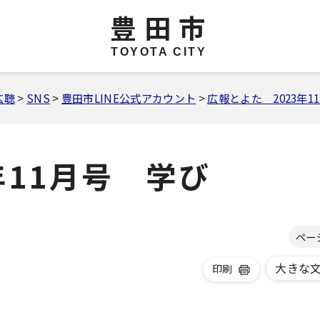
豊田市
TOYOTA CITY
広聴
>
SNS
>
豊田市LINE公式アカウント
>
広報とよた 2023年
年11月号 学び
ペー
大きな
印刷