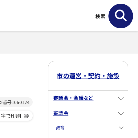
検索
市の運営・契約・施設
審議会・会議など
ジ番号
1060124
審議会
文字で印刷
教育