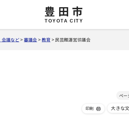
豊田市
TOYOTA CITY
・会議など
>
審議会
>
教育
> 民芸館運営協議会
ペー
大きな
印刷