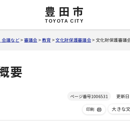
豊田市
TOYOTA CITY
・会議など
>
審議会
>
教育
>
文化財保護審議会
> 文化財保護審議
概要
更新日 2
ページ番号
1006531
大きな
印刷