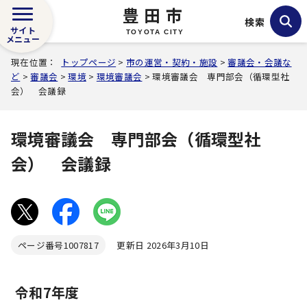
豊田市
検索
サイト
TOYOTA CITY
メニュー
現在位置：
トップページ
>
市の運営・契約・施設
>
審議会・会議な
ど
>
審議会
>
環境
>
環境審議会
> 環境審議会 専門部会（循環型社
会） 会議録
環境審議会 専門部会（循環型社
会） 会議録
ページ番号
1007817
更新日 2026年3月10日
令和7年度