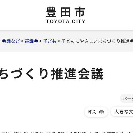
豊田市
TOYOTA CITY
・会議など
>
審議会
>
子ども
> 子どもにやさしいまちづくり推進
ちづくり推進会議
ペー
大きな
印刷