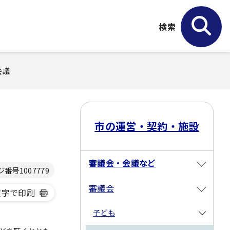
検索
会議
市の運営・契約・施設
審議会・会議など
ジ番号
1007779
審議会
文字で印刷
子ども