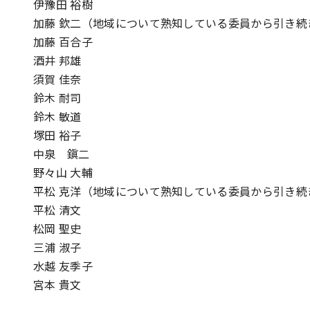
伊豫田 裕樹
加藤 欽二（地域について熟知している委員から引き
加藤 百合子
酒井 邦雄
須賀 佳奈
鈴木 耐司
鈴木 敏道
塚田 裕子
中泉 鎭二
野々山 大輔
平松 克洋（地域について熟知している委員から引き
平松 清文
松岡 聖史
三浦 淑子
水越 友季子
宮本 貴文