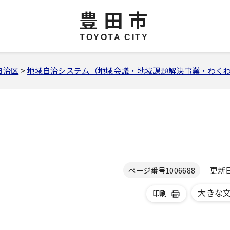
豊田市
TOYOTA CITY
自治区
>
地域自治システム（地域会議・地域課題解決事業・わく
更新日 
ページ番号
1006688
大きな
印刷