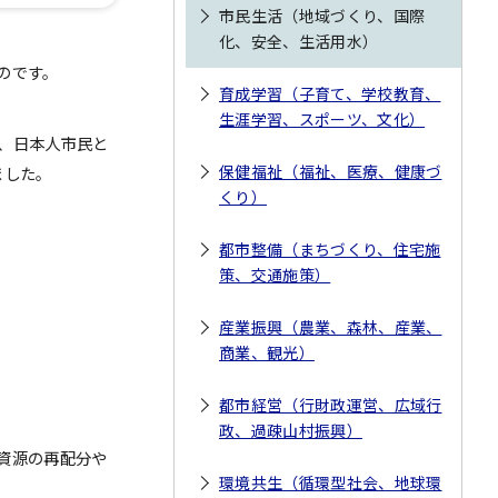
市民生活（地域づくり、国際
化、安全、生活用水）
のです。
育成学習（子育て、学校教育、
生涯学習、スポーツ、文化）
、日本人市民と
保健福祉（福祉、医療、健康づ
ました。
くり）
都市整備（まちづくり、住宅施
策、交通施策）
産業振興（農業、森林、産業、
商業、観光）
都市経営（行財政運営、広域行
政、過疎山村振興）
資源の再配分や
環境共生（循環型社会、地球環