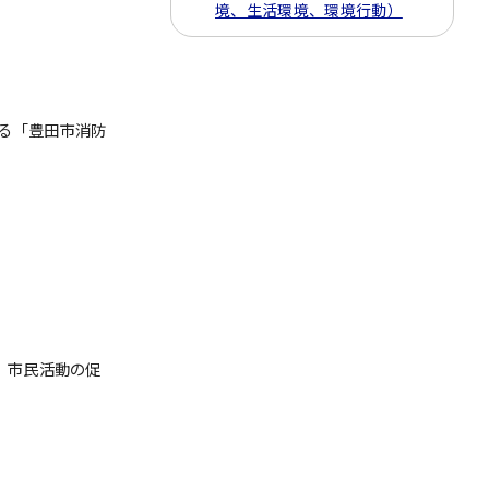
境、生活環境、環境行動）
る「豊田市消防
、市民活動の促