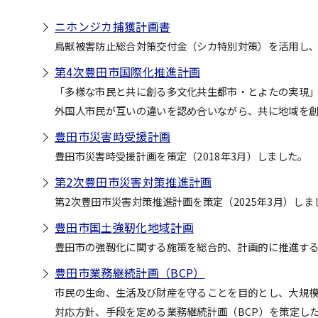
ニホンジカ捕獲計画書
鳥獣被害防止総合対策交付金（シカ特別対策）を活用し
第4次豊田市国際化推進計画
「多様な市民と共に創る多文化共生都市・とよたの実現
外国人市民が互いの違いを認め合いながら、共に地域を創
豊田市災害時受援計画
豊田市災害時受援計画を策定（2018年3月）しました。
第2次豊田市災害対策推進計画
第2次豊田市災害対策推進計画を策定（2025年3月）しま
豊田市国土強靭化地域計画
豊田市の強靱化に関する施策を総合的、計画的に推進す
豊田市業務継続計画（BCP）
市民の生命、生活及び財産を守ることを目的とし、大規
対応方針、手段を定める業務継続計画（BCP）を策定し