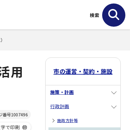
検索
水）
活用
市の運営・契約・施設
施策・計画
行政計画
ジ番号
1007496
施政方針等
文字で印刷