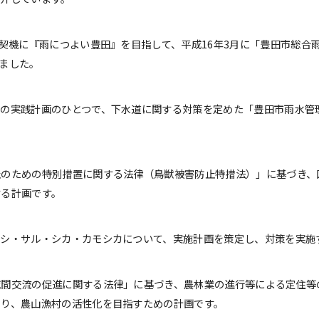
を契機に『雨につよい豊田』を目指して、平成16年3月に「豊田市総合
ました。
その実践計画のひとつで、下水道に関する対策を定めた「豊田市雨水管
止のための特別措置に関する法律（鳥獣被害防止特措法）」に基づき、
する計画です。
シシ・サル・シカ・カモシカについて、実施計画を策定し、対策を実施
域間交流の促進に関する法律」に基づき、農林業の進行等による定住等
より、農山漁村の活性化を目指すための計画です。