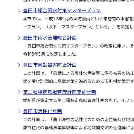
豊田市総合雨水対策マスタープラン
本市では、平成12年9月の東海豪雨という未曽有の水害
ープラン」（以下「マスタープラン」という。）を策定し
豊田市雨水管理総合計画
「豊田市総合雨水対策マスタープラン」の改定に伴い、
令和5年5月に改定しました。
豊田市鳥獣被害防止計画
この計画は、「鳥獣による農林水産業等に係る被害の防
援を受け計画的に鳥獣対策を進めるために市町村が策定
第二種特定鳥獣管理計画実施計画
愛知県が策定する第二種特定鳥獣管理計画のもと、イノ
豊田市活性化計画
この計画は、「農山漁村の活性化のための定住等及び地
都市住民の農林漁業体験等による地域間交流の促進等に