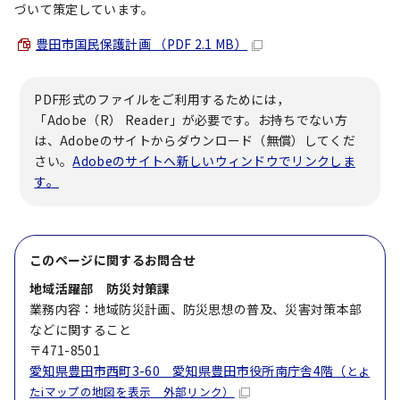
づいて策定しています。
豊田市国民保護計画 （PDF 2.1 MB）
PDF形式のファイルをご利用するためには，
「Adobe（R） Reader」が必要です。お持ちでない方
は、Adobeのサイトからダウンロード（無償）してくだ
さい。
Adobeのサイトへ新しいウィンドウでリンクしま
す。
このページに関する
お問合せ
地域活躍部 防災対策課
業務内容：地域防災計画、防災思想の普及、災害対策本部
などに関すること
〒471-8501
愛知県豊田市西町3-60 愛知県豊田市役所南庁舎4階（
とよ
たiマップの地図を表示 外部リンク）