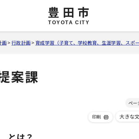
豊田市
TOYOTA CITY
計画
>
行政計画
>
育成学習（子育て、学校教育、生涯学習、スポ
提案課
ペー
大きな
印刷
 とは？