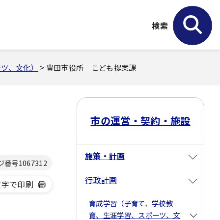
検索
ーツ、文化）
> 豊田市役所 こども提案課
市の運営・契約・施設
施策・計画
ジ番号
1067312
行政計画
文字で印刷
育成学習（子育て、学校教
育、生涯学習、スポーツ、文