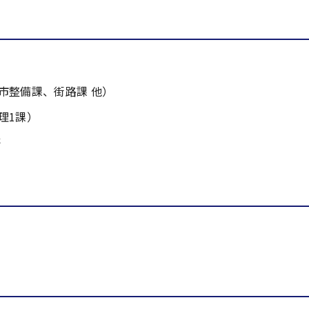
市整備課、街路課 他）
理1課）
等