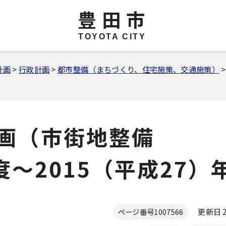
豊田市
TOYOTA CITY
計画
>
行政計画
>
都市整備（まちづくり、住宅施策、交通施策）
）
計画（市街地整備
度～2015（平成27）
更新日 20
ページ番号
1007566