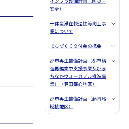
インフラ整備計画（防災・
安全）
一体型滞在快適性等向上事
業について
まちづくり交付金の概要
都市再生整備計画（都市構
造再編集中支援事業及びま
ちなかウォーカブル推進事
業）（豊田都心地区）
都市再生整備計画（藤岡地
域核地区）