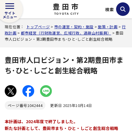
豊田市
検索
サイト
TOYOTA CITY
メニュー
現在位置：
トップページ
>
市の運営・契約・施設
>
施策・計画
>
行
政計画
>
都市経営（行財政運営、広域行政、過疎山村振興）
> 豊田
市人口ビジョン・第2期豊田市まち･ひと･しごと創生総合戦略
豊田市人口ビジョン・第2期豊田市ま
ち･ひと･しごと創生総合戦略
ページ番号
1042444
更新日 2025年10月14日
本計画は、2024年度で終了しました。
新たな計画として、豊田市まち・ひと・しごと創生総合戦略