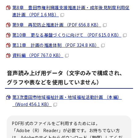
第8章 豊田市権利擁護支援推進計画・成年後見制度利用促
進計画 （PDF 1.6 MB）
第9章 再犯防止推進計画 （PDF 656.8 KB）
第10章 更なる基盤づくりに向けて （PDF 615.0 KB）
第11章 計画の推進体制 （PDF 324.8 KB）
資料編 （PDF 767.0 KB）
音声読み上げ用データ（文字のみで構成され、
グラフや表などを使用していません）
第3次豊田市地域福祉計画・地域福祉活動計画 （本編）
（Word 456.1 KB）
PDF形式のファイルをご利用するためには，
「Adobe（R） Reader」が必要です。お持ちでない方
は、Adobeのサイトからダウンロード（無償）してくだ