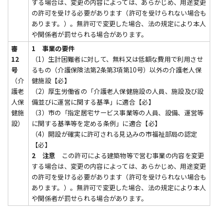
する場合は、変更の内容によっては、あらかじめ、用途変更
の許可を受ける必要があります（許可を受けられない場合も
あります。）。無許可で変更した場合、法の規定により本人
や関係者が罰せられる場合があります。
審
1 事業の要件
12
（1）生計困難者に対して、無料又は低額な費用で利用させ
号
るもの（介護保険法第2条第3項第10号）以外の介護老人保
（介
健施設【必】
護老
（2）厚生労働省の「介護老人保健施設の人員、施設及び設
人保
備並びに運営に関する基準」に適合【必】
健施
（3）市の「指定居宅サービス事業等の人員、設備、運営等
設）
に関する基準等を定める条例」に適合【必】
（4）開設が確実に許可される見込みの市福祉部局の認定
【必】
2 注意
この許可による建築物等で営む事業の内容を変更
する場合は、変更の内容によっては、あらかじめ、用途変更
の許可を受ける必要があります（許可を受けられない場合も
あります。）。無許可で変更した場合、法の規定により本人
や関係者が罰せられる場合があります。