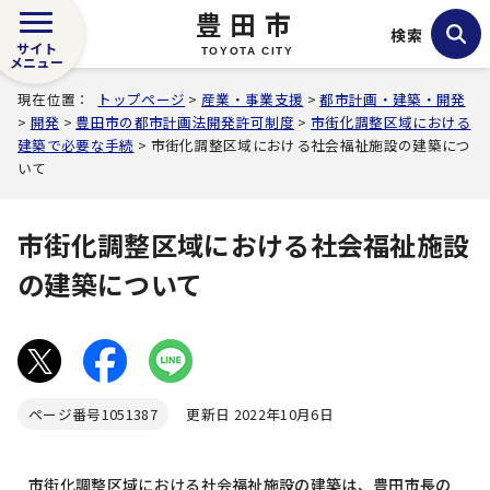
豊田市
検索
サイト
TOYOTA CITY
メニュー
現在位置：
トップページ
>
産業・事業支援
>
都市計画・建築・開発
>
開発
>
豊田市の都市計画法開発許可制度
>
市街化調整区域における
建築で必要な手続
> 市街化調整区域における社会福祉施設の建築につ
いて
市街化調整区域における社会福祉施設
の建築について
ページ番号
1051387
更新日 2022年10月6日
市街化調整区域における社会福祉施設の建築は、豊田市長の