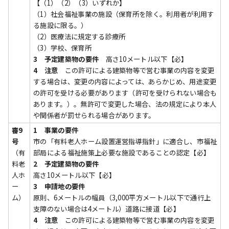
【（1）（2）（3）いずれか】
（1）社会福祉事業の施設（保育所を除く。利用者が利用す
る施設に限る。）
（2）医療法に規定する診療所
（3）学校、保育所
3 予定建築物の要件
高さ10メートル以下【必】
4 注意
この許可による建築物等で営む事業の内容を変更
する場合は、変更の内容によっては、あらかじめ、用途変更
の許可を受ける必要があります（許可を受けられない場合も
あります。）。無許可で変更した場合、法の規定により本人
や関係者が罰せられる場合があります。
審9
1 事業の要件
号
市の「有料老人ホーム設置運営指導指針」に適合し、市福祉
（有
部局による福祉施策上必要な施設であることの認定【必】
料老
2 予定建築物の要件
人ホ
高さ10メートル以下【必】
ー
3 申請地の要件
ム）
原則、6メートルの幅員（3,000平方メートル以下で通行上
支障のない場合は4メートル）道路に接道【必】
4 注意
この許可による建築物等で営む事業の内容を変更