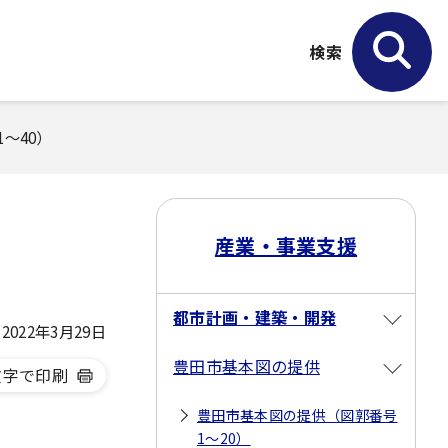
検索
～40）
産業・事業支援
都市計画・建築・開発
022年3月29日
豊田市基本図の提供
文字で印刷
豊田市基本図の提供（図郭番号
1～20）