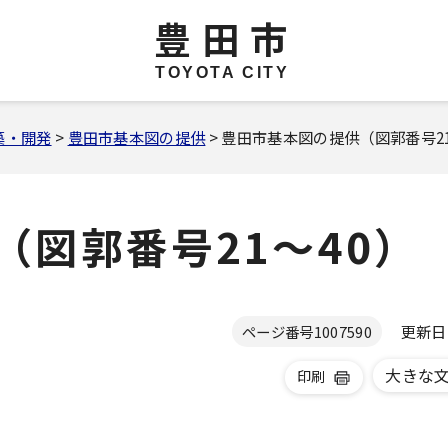
豊田市
TOYOTA CITY
築・開発
>
豊田市基本図の提供
> 豊田市基本図の提供（図郭番号21
（図郭番号21～40）
更新日 2
ページ番号
1007590
大きな
印刷