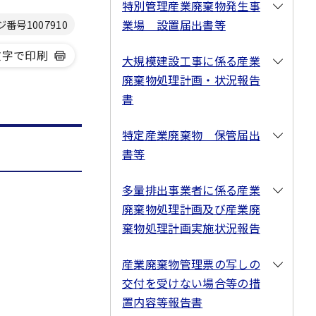
特別管理産業廃棄物発生事
業場 設置届出書等
ジ番号
1007910
文字で印刷
大規模建設工事に係る産業
廃棄物処理計画・状況報告
書
特定産業廃棄物 保管届出
書等
多量排出事業者に係る産業
廃棄物処理計画及び産業廃
棄物処理計画実施状況報告
産業廃棄物管理票の写しの
交付を受けない場合等の措
置内容等報告書