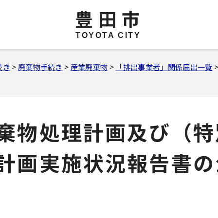
豊田市
TOYOTA CITY
続き
>
廃棄物手続き
>
産業廃棄物
>
「排出事業者」関係届出一覧
棄物処理計画及び（特
計画実施状況報告書の