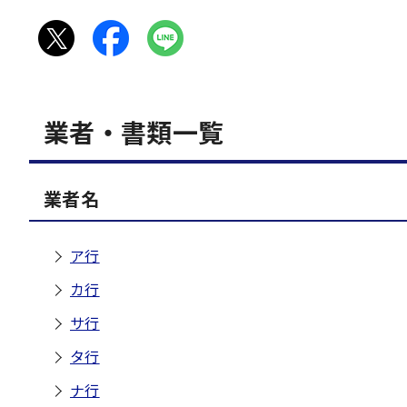
業者・書類一覧
業者名
ア行
カ行
サ行
タ行
ナ行