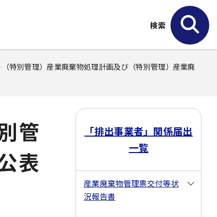
検索
> （特別管理）産業廃棄物処理計画及び（特別管理）産業廃
別管
「排出事業者」関係届出
一覧
公表
産業廃棄物管理票交付等状
況報告書