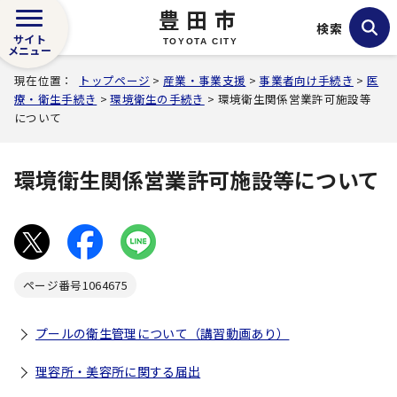
豊田市
検索
サイト
TOYOTA CITY
メニュー
現在位置：
トップページ
>
産業・事業支援
>
事業者向け手続き
>
医
療・衛生手続き
>
環境衛生の手続き
> 環境衛生関係営業許可施設等
について
環境衛生関係営業許可施設等について
ページ番号
1064675
プールの衛生管理について（講習動画あり）
理容所・美容所に関する届出