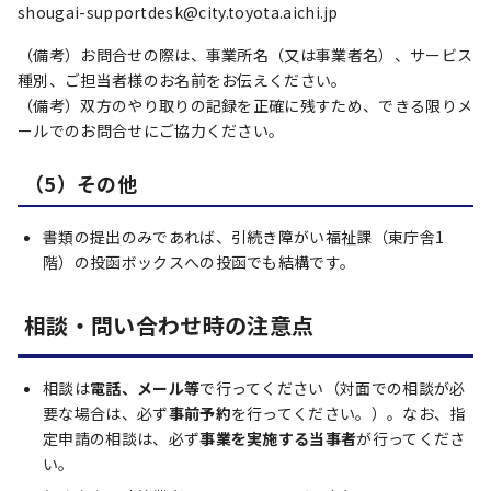
shougai-supportdesk@city.toyota.aichi.jp
（備考）お問合せの際は、事業所名（又は事業者名）、サービス
種別、ご担当者様のお名前をお伝えください。
（備考）双方のやり取りの記録を正確に残すため、できる限りメ
ールでのお問合せにご協力ください。
（5）その他
書類の提出のみであれば、引続き障がい福祉課（東庁舎1
階）の投函ボックスへの投函でも結構です。
相談・問い合わせ時の注意点
相談は
電話、メール等
で行ってください（対面での相談が必
要な場合は、必ず
事前予約
を行ってください。）。なお、指
定申請の相談は、必ず
事業を実施する当事者
が行ってくださ
い。