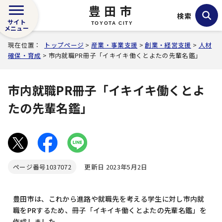
豊田市
検索
サイト
TOYOTA CITY
メニュー
現在位置：
トップページ
>
産業・事業支援
>
創業・経営支援
>
人材
確保・育成
> 市内就職PR冊子「イキイキ働くとよたの先輩名鑑」
市内就職PR冊子「イキイキ働くとよ
たの先輩名鑑」
ページ番号
1037072
更新日 2023年5月2日
豊田市は、これから進路や就職先を考える学生に対し市内就
職をPRするため、冊子「イキイキ働くとよたの先輩名鑑」を
作成しました。