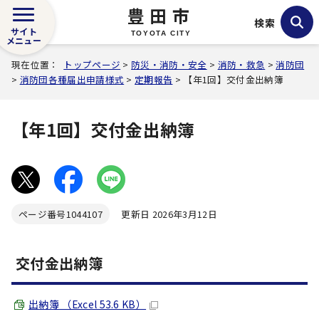
豊田市
検索
サイト
TOYOTA CITY
メニュー
現在位置：
トップページ
>
防災・消防・安全
>
消防・救急
>
消防団
>
消防団各種届出申請様式
>
定期報告
> 【年1回】交付金出納簿
【年1回】交付金出納簿
ページ番号
1044107
更新日 2026年3月12日
交付金出納簿
出納簿 （Excel 53.6 KB）