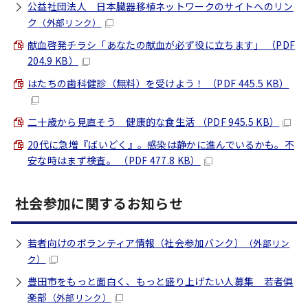
公益社団法人 日本臓器移植ネットワークのサイトへのリン
ク
（外部リンク）
献血啓発チラシ「あなたの献血が必ず役に立ちます」 （PDF
204.9 KB）
はたちの歯科健診（無料）を受けよう！ （PDF 445.5 KB）
二十歳から見直そう 健康的な食生活 （PDF 945.5 KB）
20代に急増『ばいどく』。感染は静かに進んでいるかも。不
安な時はまず検査。 （PDF 477.8 KB）
社会参加に関するお知らせ
若者向けのボランティア情報（社会参加バンク）
（外部リン
ク）
豊田市をもっと面白く、もっと盛り上げたい人募集 若者俱
楽部
（外部リンク）