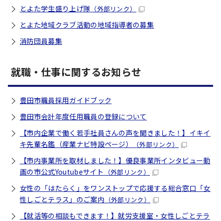
とよた学生盛り上げ隊
（外部リンク）
とよた地域クラブ活動の地域指導者の募集
消防団員募集
就職・仕事に関するお知らせ
豊田市職員採用ガイドブック
豊田市会計年度任用職員の登録について
【市内企業で働く若手社員さんの声を聞きました！】イキイ
キ先輩名鑑（産業ナビ特設ページ）
（外部リンク）
【市内事業所を取材しました！】優良事業所インタビュー動
画の市公式Youtubeサイト
（外部リンク）
女性の「はたらく」をワンストップで応援する総合窓口「女
性しごとテラス」のご案内
（外部リンク）
【就活等の相談もできます！】就労支援室・女性しごとテラ