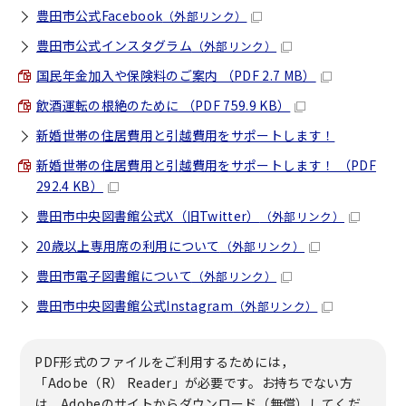
豊田市公式Facebook
（外部リンク）
豊田市公式インスタグラム
（外部リンク）
国民年金加入や保険料のご案内 （PDF 2.7 MB）
飲酒運転の根絶のために （PDF 759.9 KB）
新婚世帯の住居費用と引越費用をサポートします！
新婚世帯の住居費用と引越費用をサポートします！ （PDF
292.4 KB）
豊田市中央図書館公式X（旧Twitter）
（外部リンク）
20歳以上専用席の利用について
（外部リンク）
豊田市電子図書館について
（外部リンク）
豊田市中央図書館公式Instagram
（外部リンク）
PDF形式のファイルをご利用するためには，
「Adobe（R） Reader」が必要です。お持ちでない方
は、Adobeのサイトからダウンロード（無償）してくだ