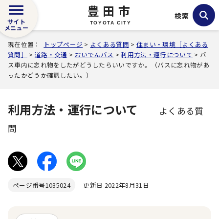
豊田市
検索
サイト
TOYOTA CITY
メニュー
現在位置：
トップページ
>
よくある質問
>
住まい・環境［よくある
質問］
>
道路・交通
>
おいでんバス
>
利用方法・運行について
> バ
ス車内に忘れ物をしたがどうしたらいいですか。（バスに忘れ物があ
ったかどうか確認したい。）
利用方法・運行について
よくある質
問
ページ番号
1035024
更新日 2022年8月31日