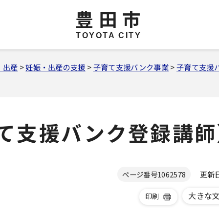
豊田市
TOYOTA CITY
・出産
>
妊娠・出産の支援
>
子育て支援バンク事業
>
子育て支援
て支援バンク登録講師
更新日 
ページ番号
1062578
大きな
印刷