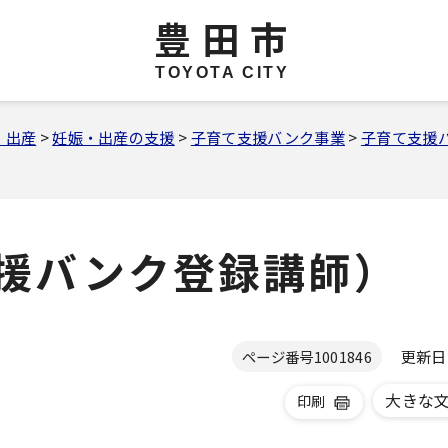
豊田市
TOYOTA CITY
・出産
>
妊娠・出産の支援
>
子育て支援バンク事業
>
子育て支援
援バンク登録講師）
更新日 2
ページ番号
1001846
大きな
印刷