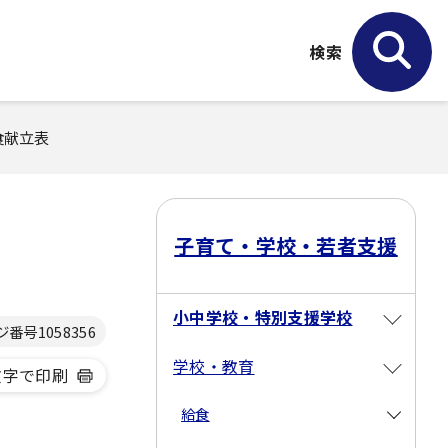
検索
食献立表
子育て・学校・若者支援
小中学校・特別支援学校
ジ番号
1058356
学校・教育
文字で印刷
給食