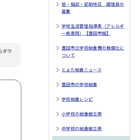
旭・稲武・足助地区 調理員の
募集
学校生活管理指導表（アレルギ
ー疾患用）【豊田市版】
豊田市立学校給食費の無償化に
らダウ
ついて
とよた給食ニュース
豊田市の学校給食
学校給食レシピ
小学校の給食献立表
中学校の給食献立表