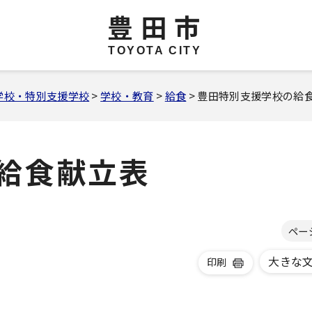
豊田市
TOYOTA CITY
学校・特別支援学校
>
学校・教育
>
給食
> 豊田特別支援学校の給
給食献立表
ペー
大きな
印刷