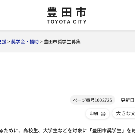
豊田市
TOYOTA CITY
支援
>
奨学金・補助
> 豊田市奨学生募集
更新日 2
ページ番号
1002725
大きな
印刷
るために、高校生、大学生などを対象に「豊田市奨学生」を