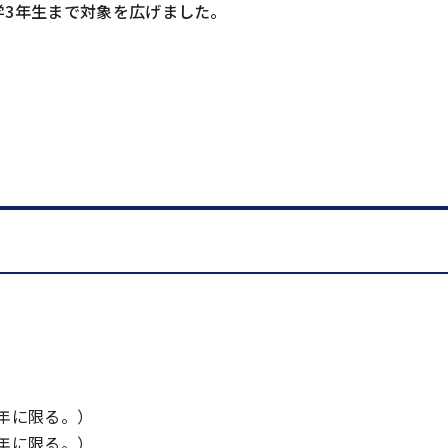
学3年生まで対象を広げました。
。
年に限る。）
年に限る。）