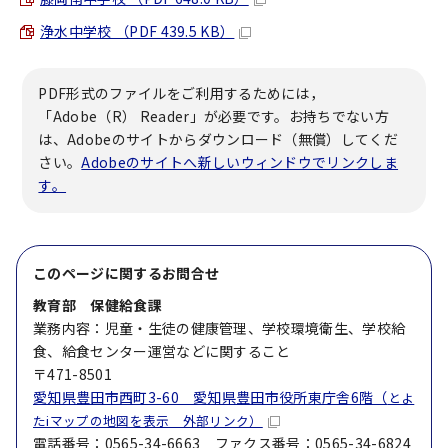
浄水中学校 （PDF 439.5 KB）
PDF形式のファイルをご利用するためには，
「Adobe（R） Reader」が必要です。お持ちでない方
は、Adobeのサイトからダウンロード（無償）してくだ
さい。
Adobeのサイトへ新しいウィンドウでリンクしま
す。
このページに関する
お問合せ
教育部 保健給食課
業務内容：児童・生徒の健康管理、学校環境衛生、学校給
食、給食センター運営などに関すること
〒471-8501
愛知県豊田市西町3-60 愛知県豊田市役所東庁舎6階（
とよ
たiマップの地図を表示 外部リンク）
電話番号：0565-34-6663 ファクス番号：0565-34-6824