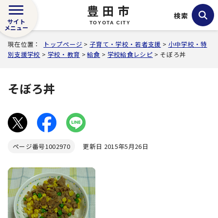
豊田市
検索
サイト
TOYOTA CITY
メニュー
現在位置：
トップページ
>
子育て・学校・若者支援
>
小中学校・特
別支援学校
>
学校・教育
>
給食
>
学校給食レシピ
> そぼろ丼
そぼろ丼
ページ番号
1002970
更新日 2015年5月26日