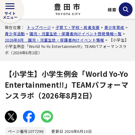
豊田市
検索
サイト
TOYOTA CITY
メニュー
現在位置：
トップページ
>
子育て・学校・若者支援
>
青少年育成
>
青少年活動
>
園児・児童生徒・保護者向けイベント啓発情報一覧
>
2026年8月 園児・児童生徒・保護者向けイベント情報
> 【小学生】
小学生例会「World Yo-Yo Entertainment!!」TEAMパフォーマンスラ
ボ（2026年8月2日）
【小学生】小学生例会「World Yo-Yo
Entertainment!!」TEAMパフォーマ
ンスラボ（2026年8月2日）
ページ番号
1077296
更新日 2026年6月10日