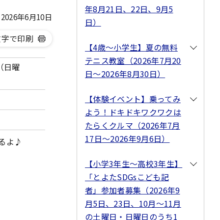
年8月21日、22日、9月5
026年6月10日
日）
文字で印刷
【4歳～小学生】夏の無料
テニス教室（2026年7月20
日（日曜
日～2026年8月30日）
【体験イベント】乗ってみ
よう！ドキドキワクワクは
たらくクルマ（2026年7月
17日～2026年9月6日）
るよ♪
♪
【小学3年生～高校3年生】
「とよたSDGsこども記
者」参加者募集（2026年9
月5日、23日、10月～11月
の土曜日・日曜日のうち1