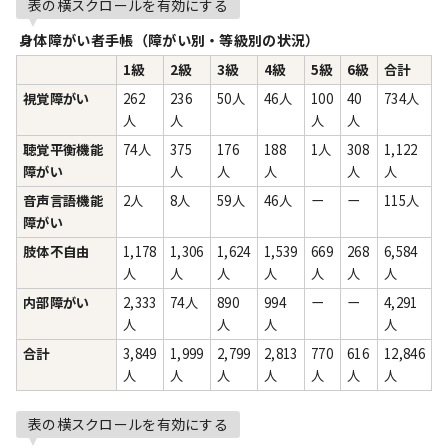
表の横スクロールを有効にする
身体障がい者手帳（障がい別・等級別の状況）
1級
2級
3級
4級
5級
6級
合計
視覚障がい
262
236
50人
46人
100
40
734人
人
人
人
人
聴覚平衡機能
74人
375
176
188
1人
308
1,122
障がい
人
人
人
人
人
音声言語機能
2人
8人
59人
46人
ー
ー
115人
障がい
肢体不自由
1,178
1,306
1,624
1,539
669
268
6,584
人
人
人
人
人
人
人
内部障がい
2,333
74人
890
994
ー
ー
4,291
人
人
人
人
合計
3,849
1,999
2,799
2,813
770
616
12,846
人
人
人
人
人
人
人
表の横スクロールを有効にする