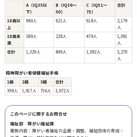
A（IQ35以
B（IQ36～
C（IQ51～
合計
下）
50）
75）
18歳以
940人
621人
618人
2,179
上
人
18歳未
389人
228人
474人
1,091
満
人
合計
1,329人
849人
1,092人
3,270
人
精神障がい者保健福祉手帳
1級
2級
3級
合計
399人
1,917人
756人
3,072人
このページに関する
お問合せ
福祉部 障がい福祉課
業務内容：障がい者福祉の企画・調整、福祉団体の育成・