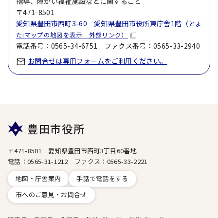
指導、障がい福祉施設などに関すること
〒471-8501
愛知県豊田市西町3-60 愛知県豊田市役所東庁舎1階（
とよ
たiマップの地図を表示 外部リンク）
電話番号：0565-34-6751 ファクス番号：0565-33-2940
お問合せは専用フォームをご利用ください。
豊田市役所
〒471-8501 愛知県豊田市西町3丁目60番地
電話：0565-31-1212 ファクス：0565-33-2221
地図・庁舎案内
手話で電話をする
市へのご意見・お問合せ