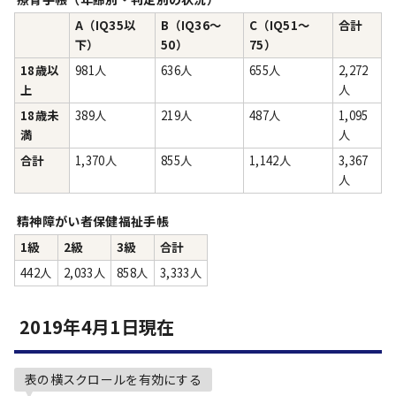
A（IQ35以
B（IQ36～
C（IQ51～
合計
下）
50）
75）
18歳以
981人
636人
655人
2,272
上
人
18歳未
389人
219人
487人
1,095
満
人
合計
1,370人
855人
1,142人
3,367
人
精神障がい者保健福祉手帳
1級
2級
3級
合計
442人
2,033人
858人
3,333人
2019年4月1日現在
表の横スクロールを有効にする