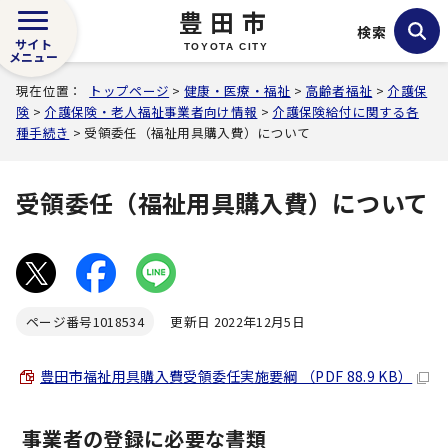
豊田市
検索
サイト
TOYOTA CITY
メニュー
現在位置：
トップページ
>
健康・医療・福祉
>
高齢者福祉
>
介護保
険
>
介護保険・老人福祉事業者向け情報
>
介護保険給付に関する各
種手続き
> 受領委任（福祉用具購入費）について
受領委任（福祉用具購入費）について
ページ番号
1018534
更新日 2022年12月5日
豊田市福祉用具購入費受領委任実施要綱 （PDF 88.9 KB）
事業者の登録に必要な書類