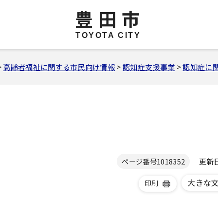
豊田市
TOYOTA CITY
>
高齢者福祉に関する市民向け情報
>
認知症支援事業
>
認知症に
更新日 
ページ番号
1018352
大きな
印刷