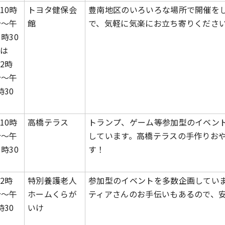
10時
トヨタ健保会
豊南地区のいろいろな場所で開催を
分～午
館
で、気軽に気楽にお立ち寄りくださ
1時30
は
2時
分～午
時30
10時
高橋テラス
トランプ、ゲーム等参加型のイベン
分～午
しています。高橋テラスの手作りお
1時30
す！
2時
特別養護老人
参加型のイベントを多数企画してい
分～午
ホームくらが
ティアさんのお手伝いもあるので、
時30
いけ