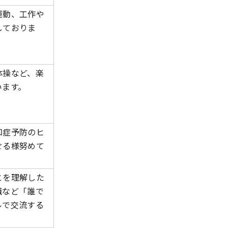
運動、工作や
しておりま
体操など、楽
います。
知症予防のヒ
せる様努めて
とを理解した
職など「誰で
ルで交流する