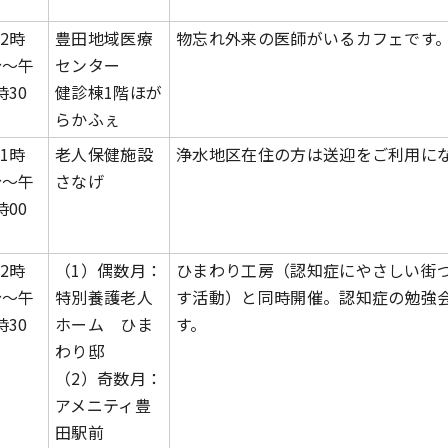
2時
豊田地域医療
物忘れ外来の医師がいるカフェです
分～午
センター
時30
健診棟1階ほが
らかふぇ
1時
老人保健施設
浄水地区在住の方は送迎をご利用に
分～午
さなげ
時00
2時
（1）偶数月：
ひまわり工房（認知症にやさしい街
分～午
特別養護老人
す活動）と同時開催。認知症の勉強
時30
ホーム ひま
す。
わり邸
（2）奇数月：
アメニティ豊
田駅前