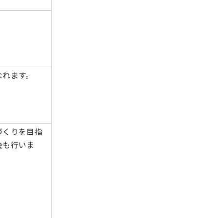
。
なれます。
づくりを目指
会も行いま