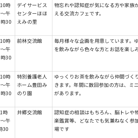
10時
デイサービス
物忘れや認知症が気になる方や家族
分～午
センターほほ
える交流カフェです。
1時30
えみの里
10時
前林交流館
毎月様々な企画を用意しています。
分～午
を飲みながら色々な方とお話を楽し
1時30
10時
特別養護老人
ゆっくりお茶を飲みながら仲間づく
分～午
ホーム豊田み
きます。年間に数回参加の方は、ミ
1時30
のり園
があります。
1時
井郷交流館
認知症の相談はもちろん、脳トレや
分～午
楽鑑賞等、どなたでも気兼ねなく参
時30
場です