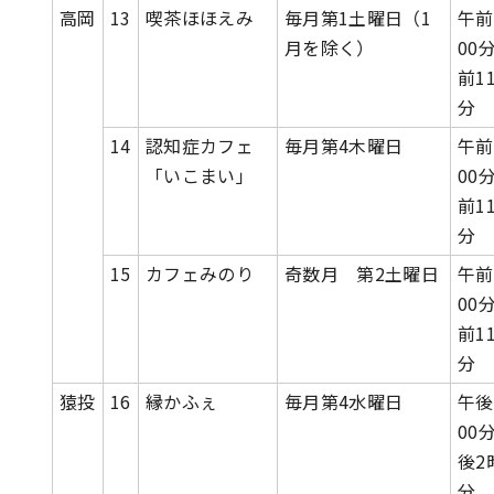
高岡
13
喫茶ほほえみ
毎月第1土曜日（1
午前
月を除く）
00
前1
分
14
認知症カフェ
毎月第4木曜日
午前
「いこまい」
00
前1
分
15
カフェみのり
奇数月 第2土曜日
午前
00
前1
分
猿投
16
縁かふぇ
毎月第4水曜日
午後
00
後2
分