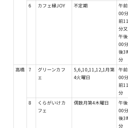
6
カフェ縁JOY
不定期
午前
00
前1
分又
午後
00
後3
分
高橋
7
グリーンカフ
5,6,10,11,12,1月第
午前
ェ
4火曜日
00
前1
分
8
くらがいけカ
偶数月第4木曜日
午後
フェ
00
後3
分