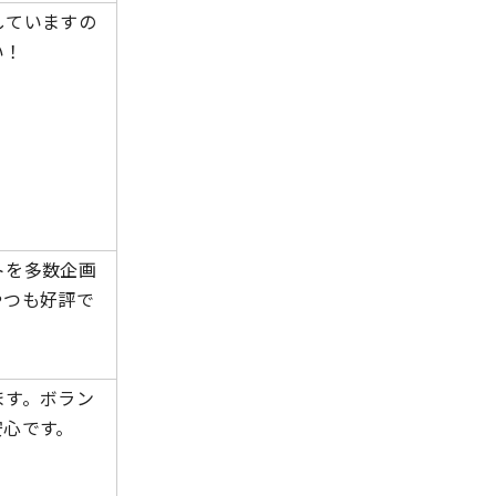
していますの
い！
トを多数企画
やつも好評で
ます。ボラン
安心です。