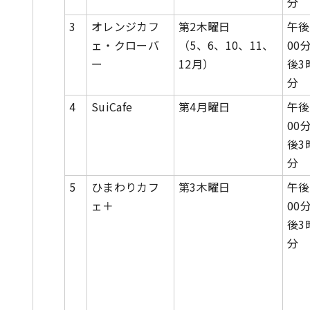
分
3
オレンジカフ
第2木曜日
午後
ェ・クローバ
（5、6、10、11、
00
ー
12月）
後3
分
4
SuiCafe
第4月曜日
午後
00
後3
分
5
ひまわりカフ
第3木曜日
午後
ェ＋
00
後3
分