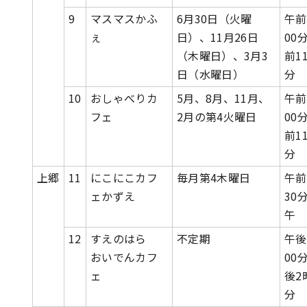
9
マスマスかふ
6月30日（火曜
午前
ぇ
日）、11月26日
00
（木曜日）、3月3
前1
日（水曜日）
分
10
おしゃべりカ
5月、8月、11月、
午前
フェ
2月の第4火曜日
00
前1
分
上郷
11
にこにこカフ
毎月第4木曜日
午前
ェかずえ
30
午
12
すえのはら
不定期
午後
おいでんカフ
00
ェ
後2
分