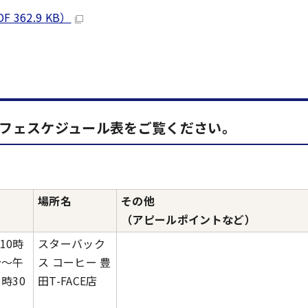
62.9 KB）
カフェスケジュール表をご覧ください。
場所名
その他
（アピールポイントなど）
10時
スターバック
分～午
ス コーヒー 豊
1時30
田T-FACE店