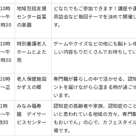
10時
地域包括支援
どなたでもご参加できます！講座や
分～午
センター益富
茶話会など毎回テーマを決めて開催
1時30
の楽園
す。
10時
特別養護老人
ゲームやクイズなどの他にも脳トレ
分～午
ホームとよた
しい内容もりだくさんでお待ちして
1時30
苑
10時
老人保健施設
専門職が暮らしの中で活かせる、認
分～正
かずえの郷
ントを届けながら心温まる時が過ご
います。
1時
みなみ福寿
認知症の高齢者や家族、認知症のこ
分～午
園 デイサー
いと思われている地域の方々、専門
時30
ビスセンター
もおいでん」の心で、カフェスタイ
場です。