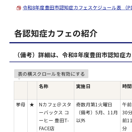
令和8年度豊田市認知症カフェスケジュール表 （PDF 3
各認知症カフェの紹介
（備考）詳細は、令和8年度豊田市認知症
表の横スクロールを有効にする
名称
実施日
時間
挙母
★
Nカフェ＠スタ
奇数月第1火曜日
午前
ーバックス コ
（備考）5月、11月
30
ーヒー 豊田T-
以外
前1
FACE店
分