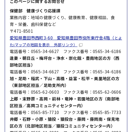
このページに関する
お問合せ
保健部 健康づくり応援課
業務内容：地域の健康づくり、健康教育、健康相談、食
育・栄養、歯科保健など
〒471-8501
愛知県豊田市西町3-60 愛知県豊田市役所東庁舎4階（
とよ
たiマップの地図を表示 外部リンク）
電話番号：0565-34-6627 ファクス番号：0565-34-6186
逢妻・朝日丘・梅坪台・浄水・崇化館・豊南地区の方
（西
部地区担当）
電話番号：0565-34-6627 ファクス番号：0565-34-6186
旭・足助・稲武・下山・高橋・益富・松平・美里地区の方
（東部地区担当／足助支所内）
電話番号：0565-62-0603 ファクス番号：0565-62-0606
上郷・末野原・高岡・前林・竜神・若園地区の方（南部地
区担当／高岡コミュニティセンター内）
電話番号：0565-85-7710 ファクス番号：0565-85-7733
井郷・石野・小原・猿投・猿投台・藤岡・藤岡南・保見地
区の方（北部地区担当／猿投コミュニティセンター内）