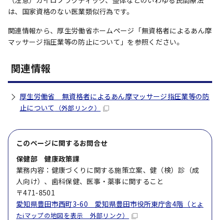
（注意）カイロプラクティック、整体などのいわゆる民間療法
は、国家資格のない医業類似行為です。
関連情報から、厚生労働省ホームページ「無資格者によるあん摩
マッサージ指圧業等の防止について」を参照ください。
関連情報
厚生労働省 無資格者によるあん摩マッサージ指圧業等の防
止について
（外部リンク）
このページに関する
お問合せ
保健部 健康政策課
業務内容：健康づくりに関する施策立案、健（検）診（成
人向け）、歯科保健、医事・薬事に関すること
〒471-8501
愛知県豊田市西町3-60 愛知県豊田市役所東庁舎4階（
とよ
たiマップの地図を表示 外部リンク）