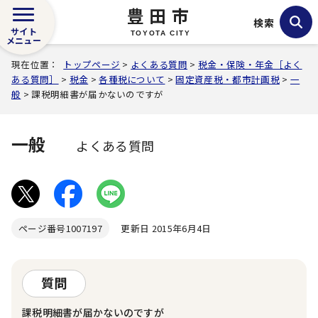
豊田市
検索
サイト
TOYOTA CITY
メニュー
現在位置：
トップページ
>
よくある質問
>
税金・保険・年金［よく
ある質問］
>
税金
>
各種税について
>
固定資産税・都市計画税
>
一
般
> 課税明細書が届かないのですが
一般
よくある質問
ページ番号
1007197
更新日 2015年6月4日
質問
課税明細書が届かないのですが