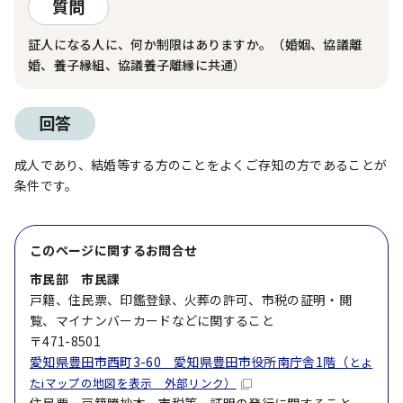
質問
証人になる人に、何か制限はありますか。（婚姻、協議離
婚、養子縁組、協議養子離縁に共通）
回答
成人であり、結婚等する方のことをよくご存知の方であることが
条件です。
このページに関する
お問合せ
市民部 市民課
戸籍、住民票、印鑑登録、火葬の許可、市税の証明・閲
覧、マイナンバーカードなどに関すること
〒471-8501
愛知県豊田市西町3-60 愛知県豊田市役所南庁舎1階（
とよ
たiマップの地図を表示 外部リンク）