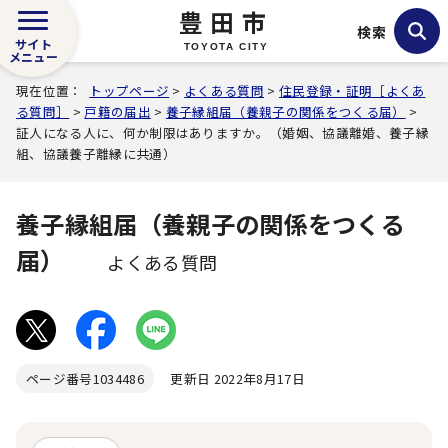
豊田市
検索
サイト
TOYOTA CITY
メニュー
現在位置：
トップページ
>
よくある質問
>
住民登録・証明［よくあ
る質問］
>
戸籍の届出
>
養子縁組届（養親子の関係をつくる届）
>
証人になる人に、何か制限はありますか。（婚姻、協議離婚、養子縁
組、協議養子離縁に共通）
養子縁組届（養親子の関係をつくる
届）
よくある質問
ページ番号
1034486
更新日 2022年8月17日