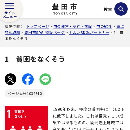
豊田市
検索
サイト
TOYOTA CITY
メニュー
現在位置：
トップページ
>
市の運営・契約・施設
>
市の紹介
>
重点
的な取組
>
豊田市SDGs特設ページ
>
とよたSDGsパートナー
> 1 貧
困をなくそう
1 貧困をなくそう
ページ番号
1036910
1990年以来、極度の貧困率は半分以下
に低下しました。これは目覚ましい成
果ではあるものの、開発途上地域では
今でも5人に1人が一日1ドル25セント