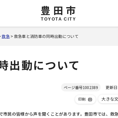
豊田市
TOYOTA CITY
>
救急
> 救急車と消防車の同時出動について
時出動について
更新日 2
ページ番号
1002389
大きな
印刷
で市民の皆様から声を聞くことがあります。豊田市では、救