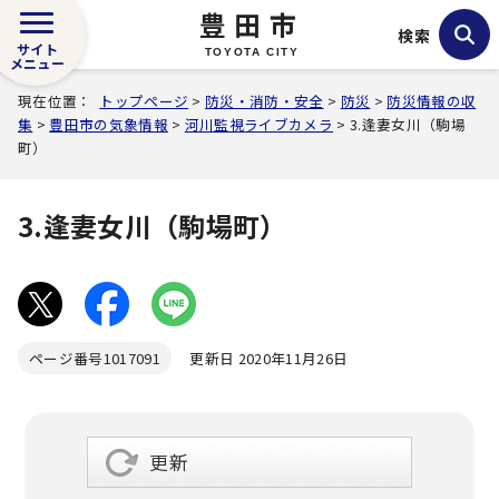
豊田市
検索
サイト
TOYOTA CITY
メニュー
現在位置：
トップページ
>
防災・消防・安全
>
防災
>
防災情報の収
集
>
豊田市の気象情報
>
河川監視ライブカメラ
> 3.逢妻女川（駒場
町）
3.逢妻女川（駒場町）
ページ番号
1017091
更新日 2020年11月26日
更新