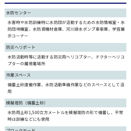
水防センター
水害時や水防訓練時に水防団が活動するための水防情報室・水
防団待機室、水防資機材倉庫、河川排水ポンプ車車庫、学習展
示コーナー
防災ヘリポート
水防活動時等に活動する防災用ヘリコプター、ドクターヘリコ
プターの離発着場所
作業スペース
備蓄土砂運搬作業、水防活動準備作業などのスペースとして活
用
模擬堤防（備蓄土砂）
水防用土砂1,500立方メートルを模擬堤防の形で備蓄し、平常
時は訓練などにも使用
ブロックヤード